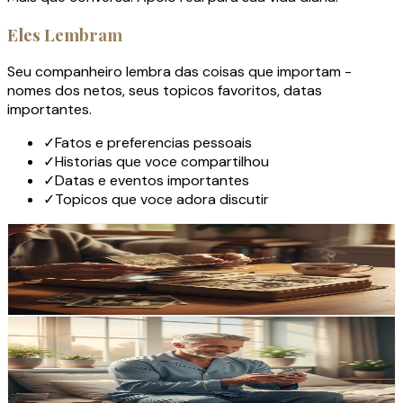
Eles Lembram
Seu companheiro lembra das coisas que importam -
nomes dos netos, seus topicos favoritos, datas
importantes.
✓
Fatos e preferencias pessoais
✓
Historias que voce compartilhou
✓
Datas e eventos importantes
✓
Topicos que voce adora discutir
Memoria de Longo Prazo
Cada conversa importa
Cuidado Proativo
Eles nao esperam por voce